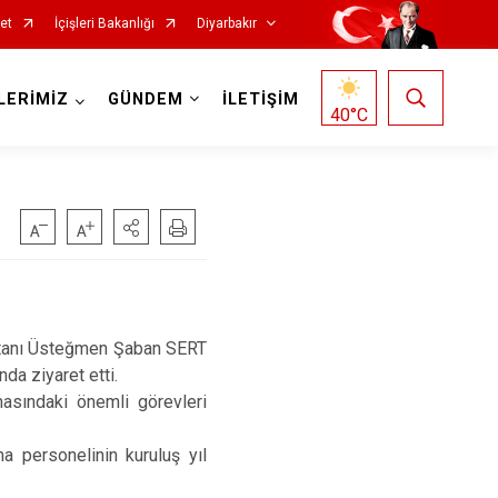
et
İçişleri Bakanlığı
Diyarbakır
LERİMİZ
GÜNDEM
İLETİŞİM
40
°C
Kocaköy
tanı Üsteğmen Şaban SERT
Kulp
a ziyaret etti.
Lice
asındaki önemli görevleri
Silvan
 personelinin kuruluş yıl
Bağlar