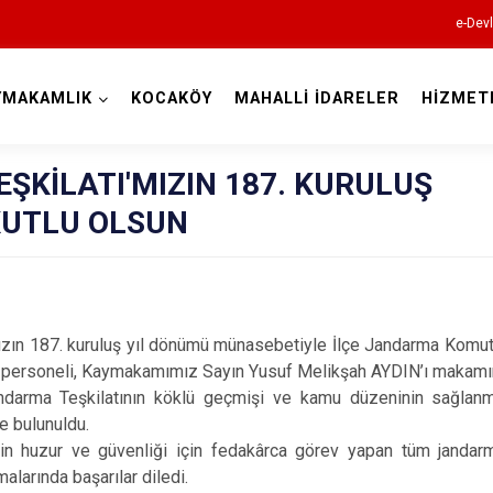
e-Devl
YMAKAMLIK
KOCAKÖY
MAHALLİ İDARELER
HİZMET
Diyarbakır
ŞKİLATI'MIZIN 187. KURULUŞ
KUTLU OLSUN
Bismil
 187. kuruluş yıl dönümü münasebetiyle İlçe Jandarma Komu
Çermik
 personeli, Kaymakamımız Sayın Yusuf Melikşah AYDIN’ı makamınd
Çınar
ndarma Teşkilatının köklü geçmişi ve kamu düzeninin sağlanm
Çüngüş
e bulunuldu.
in huzur ve güvenliği için fedakârca görev yapan tüm jandarma
Dicle
larında başarılar diledi.