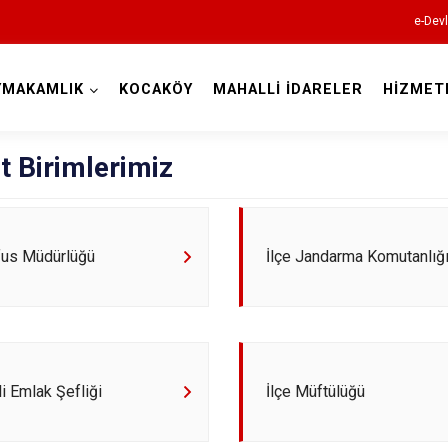
e-Devl
YMAKAMLIK
KOCAKÖY
MAHALLİ İDARELER
HİZMET
Diyarbakır
t Birimlerimiz
fus Müdürlüğü
İlçe Jandarma Komutanlığ
Bismil
Çermik
Çınar
Çüngüş
li Emlak Şefliği
İlçe Müftülüğü
Dicle