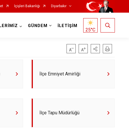
et
İçişleri Bakanlığı
Diyarbakır
LERİMİZ
GÜNDEM
İLETİŞİM
25
°C
ı
İlçe Emniyet Amirliği
Kocaköy
Kulp
Lice
Silvan
İlçe Tapu Müdürlüğü
Bağlar