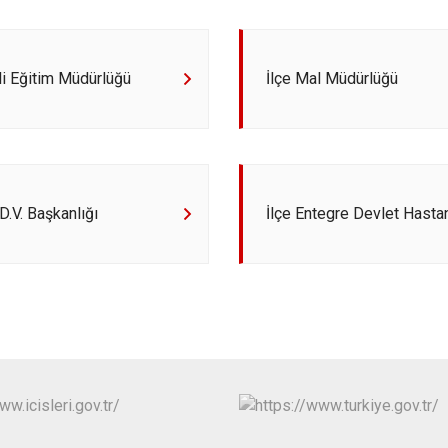
Eğil
Ergani
Hani
lli Eğitim Müdürlüğü
İlçe Mal Müdürlüğü
Hazro
.D.V. Başkanlığı
İlçe Entegre Devlet Hasta